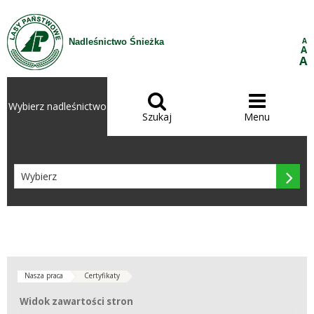
Przejdź do treści
A
Nadleśnictwo Śnieżka
A
A


Wybierz nadleśnictwo
Szukaj
Menu

Nasza praca
Certyfikaty
Widok zawartości stron
Widok zawartości stron