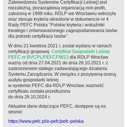
Zatwierdzenia Systemów Certyfikacji Leśnej) jest
niezależną, pozarządową organizacją non-profit,
założoną w 1999 roku. RDLP we Wrocławiu wdrożyła
oraz stosuje kryteria określone w dokumencie nr 4
Rady PEFC Polska "Polskie kryteria i wskaźniki
trwałego i zrównoważonego zagospodarowania lasów
dla potrzeb certyfikacji lasów".
W dniu 21 kwietnia 2021 r. został wydany w ramach
certyfikacji grupowej
Certyfikat Gospodarki Leśnej
PEFC nr BVCPL/PEFCFM/13
dla RDLP Wrocław
ważny od dnia 27.04.2021 do dnia 26.10.2021 r. z
zastrzeżeniem stałego zadawalającego działania
Systemu Zarządzania. W związku z pozytywną oceną
audytu gospodarki leśnej
w systemie PEFC dla RDLP Wrocław, ważność
certyfikatu została przedłużona
do dnia 26.10.2024 r.
Aktualne dane dotyczące PEFC, dostępne są na
stronie:
https://www.pefc.pl/o-pefc/pefc-polska