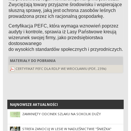
Zwyciężają towary przyjazne środowisku i wspierające
słuszną sprawę, jaką jest ochrona zasobów leśnych
prowadzona przez ich racjonalną gospodarkę.
Certyfikacja PEFC, która wymaga wznowień poprzez
audyty i kontrole, sprawia iż Lasy Państwowe kreują
wizerunek swojej firmy, jako przedsiębiorstwa
dostosowanego
do wysokich standardów społecznych i przyrodniczych.
MATERIAŁY DO POBRANIA
CERTYFIKAT PEFC DLA RDLP WE WROCŁAWIU (PDF, 239k)
NAJNOWSZE AKTUALNOŚCI
NAJNOWSZE AKTUALNOŚCI
ZAMKNIĘTY ODCINEK SZLAKU NA SOKOLIK DUŻY
STREFA ZANOCUJ W LESIE W NADLEŚNICTWIE "ŚNIEŻKA"