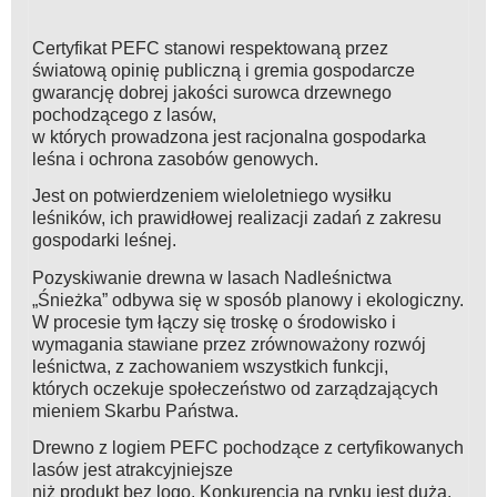
Certyfikat PEFC stanowi respektowaną przez
światową opinię publiczną i gremia gospodarcze
gwarancję dobrej jakości surowca drzewnego
pochodzącego z lasów,
w których prowadzona jest racjonalna gospodarka
leśna i ochrona zasobów genowych.
Jest on potwierdzeniem wieloletniego wysiłku
leśników, ich prawidłowej realizacji zadań z zakresu
gospodarki leśnej.
Pozyskiwanie drewna w lasach Nadleśnictwa
„Śnieżka” odbywa się w sposób planowy i ekologiczny.
W procesie tym łączy się troskę o środowisko i
wymagania stawiane przez zrównoważony rozwój
leśnictwa, z zachowaniem wszystkich funkcji,
których oczekuje społeczeństwo od zarządzających
mieniem Skarbu Państwa.
Drewno z logiem PEFC pochodzące z certyfikowanych
lasów jest atrakcyjniejsze
niż produkt bez logo. Konkurencja na rynku jest duża.