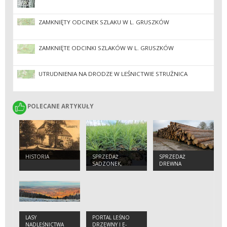
ZAMKNIĘTY ODCINEK SZLAKU W L. GRUSZKÓW
ZAMKNIĘTE ODCINKI SZLAKÓW W L. GRUSZKÓW
UTRUDNIENIA NA DRODZE W LEŚNICTWIE STRUŻNICA
POLECANE ARTYKUŁY
POLECANE ARTYKUŁY
HISTORIA
SPRZEDAŻ
SPRZEDAŻ
SADZONEK,
DREWNA
NASION, CHOINEK
LASY
PORTAL LEŚNO
NADLEŚNICTWA
DRZEWNY I E-