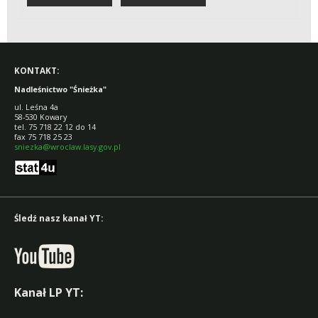
DREWNO
KONTAKT:
Nadleśnictwo "Śnieżka"
ul. Leśna 4a
58-530 Kowary
tel. 75 718 22 12 do 14
fax 75 718 25 23
sniezka@wroclaw.lasy.gov.pl
Śledź nasz kanał YT:
Kanał LP YT: