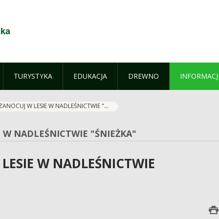
żka
TURYSTYKA
EDUKACJA
DREWNO
INFORMACJ
ZANOCUJ W LESIE W NADLEŚNICTWIE "...
E W NADLEŚNICTWIE "ŚNIEŻKA"
 LESIE W NADLEŚNICTWIE