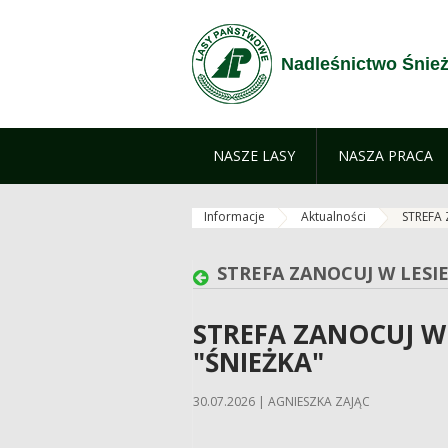
Zum Inhalt wechseln
Nadleśnictwo Śnie
NASZE LASY
NASZA PRACA
Informacje
Aktualności
STREFA 
STREFA ZANOCUJ W LESI
STREFA ZANOCUJ W
"ŚNIEŻKA"
30.07.2026 | AGNIESZKA ZAJĄC