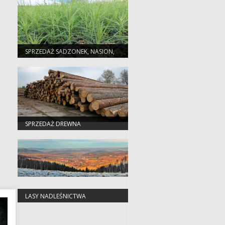
SPRZEDAŻ SADZONEK, NASION,
CHOINEK
SPRZEDAŻ DREWNA
LASY NADLEŚNICTWA