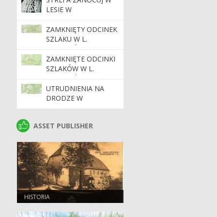
LESIE W
NADLEŚNICTWIE
"ŚNIEŻKA"
ZAMKNIĘTY ODCINEK
SZLAKU W L.
GRUSZKÓW
ZAMKNIĘTE ODCINKI
SZLAKÓW W L.
GRUSZKÓW
UTRUDNIENIA NA
DRODZE W
LEŚNICTWIE
STRUŻNICA
ASSET PUBLISHER
ASSET PUBLISHER
HISTORIA