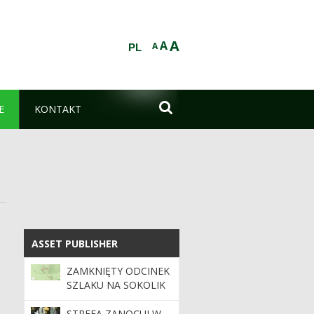
A
A
A
PL

E
KONTAKT
ASSET PUBLISHER
ASSET PUBLISHER
ZAMKNIĘTY ODCINEK
SZLAKU NA SOKOLIK
DUŻY
STREFA ZANOCUJ W