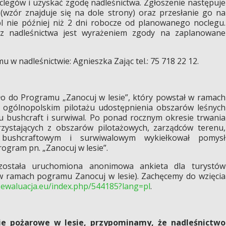
clegów i uzyskać zgodę nadleśnictwa. Zgłoszenie następuje
(wzór znajduje się na dole strony) oraz przesłanie go na
pl nie później niż 2 dni robocze od planowanego noclegu.
z nadleśnictwa jest wyrażeniem zgody na zaplanowane
w nadleśnictwie: Agnieszka Zając tel.: 75 718 22 12.
iło do Programu „Zanocuj w lesie”, który powstał w ramach
w ogólnopolskim pilotażu udostępnienia obszarów leśnych
u bushcraft i surwiwal. Po ponad rocznym okresie trwania
rzystających z obszarów pilotażowych, zarządców terenu,
bushcraftowym i surwiwalowym wykiełkował pomysł
rogram pn. „Zanocuj w lesie”.
 została uruchomiona anonimowa ankieta dla turystów
 w ramach pogramu Zanocuj w lesie). Zachęcemy do wzięcia
l.ewaluacja.eu/index.php/544185?lang=pl
.
ie pożarowe w lesie, przypominamy, że nadleśnictwo