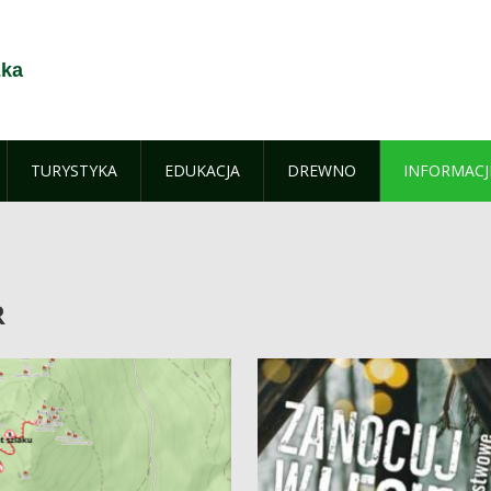
żka
TURYSTYKA
EDUKACJA
DREWNO
INFORMACJ
R
R