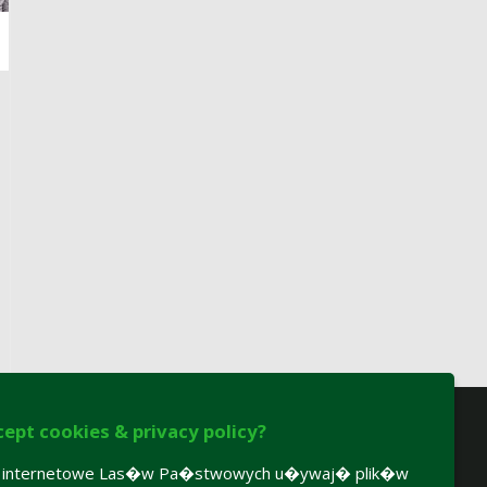
cept cookies & privacy policy?
y internetowe Las�w Pa�stwowych u�ywaj� plik�w