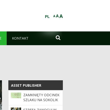
A
A
A
PL

E
KONTAKT
ASSET PUBLISHER
ASSET PUBLISHER
ZAMKNIĘTY ODCINEK
SZLAKU NA SOKOLIK
DUŻY
STREFA ZANOCUJ W