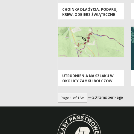
CHOINKA DLA ŻYCIA: PODARUJ
KREW, ODBIERZ ŚWIĄTECZNE
DRZEWKO
UTRUDNIENIA NA SZLAKU W
OKOLICY ZAMKU BOLCZÓW
— 20 Items per Page
Page 1 of 18