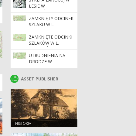
LESIE W
NADLEŚNICTWIE
"ŚNIEŻKA"
ZAMKNIĘTY ODCINEK
SZLAKU W L.
GRUSZKÓW
ZAMKNIĘTE ODCINKI
SZLAKÓW W L.
GRUSZKÓW
UTRUDNIENIA NA
DRODZE W
LEŚNICTWIE
STRUŻNICA
ASSET PUBLISHER
ASSET PUBLISHER
HISTORIA