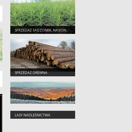
SPRZEDAŻ SADZONEK, NASION,
CHOINEK
SPRZEDAŻ DREWNA
LASY NADLEŚNICTWA