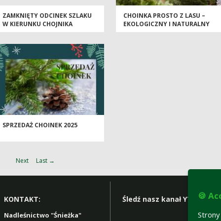
ZAMKNIĘTY ODCINEK SZLAKU
CHOINKA PROSTO Z LASU –
W KIERUNKU CHOJNIKA
EKOLOGICZNY I NATURALNY
WYBÓR NA ŚWIĘTA.
SPRZEDAŻ CHOINEK 2025
Next
Last →
🍪 Ac
KONTAKT:
Śledź nasz kanał YT:
Stron
Nadleśnictwo "Śnieżka"