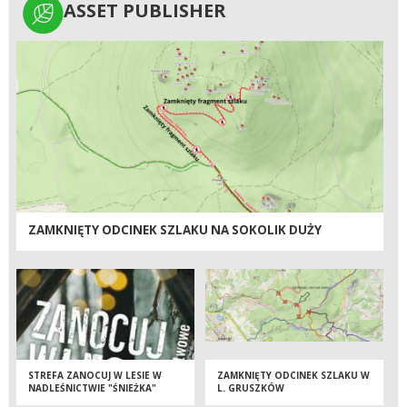
ASSET PUBLISHER
ASSET PUBLISHER
ZAMKNIĘTY ODCINEK SZLAKU NA SOKOLIK DUŻY
STREFA ZANOCUJ W LESIE W
ZAMKNIĘTY ODCINEK SZLAKU W
NADLEŚNICTWIE "ŚNIEŻKA"
L. GRUSZKÓW