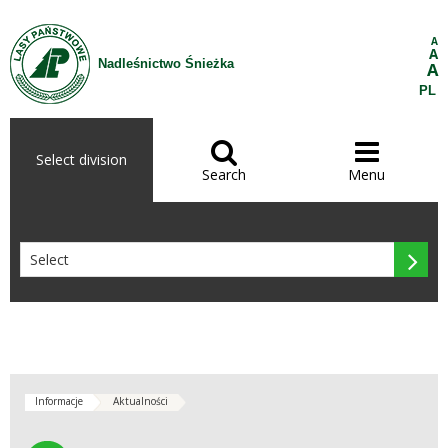
Skip to Content
A
A
Nadleśnictwo Śnieżka
A
PL


Select division
Search
Menu

Informacje
Aktualności