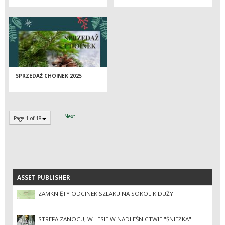
WYBÓR NA ŚWIĘTA.
SPRZEDAŻ CHOINEK 2025
Next
Page 1 of 18
ASSET PUBLISHER
ASSET PUBLISHER
ZAMKNIĘTY ODCINEK SZLAKU NA SOKOLIK DUŻY
STREFA ZANOCUJ W LESIE W NADLEŚNICTWIE "ŚNIEŻKA"