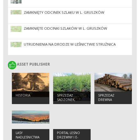
ZAMKNIĘTY ODCINEK SZLAKU W L. GRUSZKÓW
ZAMKNIĘTE ODCINKI SZLAKÓW W L. GRUSZKÓW
UTRUDNIENIA NA DRODZE W LEŚNICTWIE STRUŻNICA
ASSET PUBLISHER
ASSET PUBLISHER
HISTORIA
SPRZEDAŻ
SPRZEDAŻ
SADZONEK,
DREWNA
NASION, CHOINEK
LASY
PORTAL LEŚNO
NADLEŚNICTWA
DRZEWNY I E-