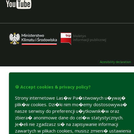
Accesibility declaration
🍪 Accept cookies & privacy policy?
Strony internetowe Las�w Pa�stwowych u�ywaj�
plik�w cookies. Dzi�ki nim mo�emy dostosowywa�
nasze serwisy do preferencji u�ytkownik�w oraz
zbiera� anonimowe dane do cel�w statystycznych.
Je�eli nie zgadzasz si� na zapisywanie informacji
zawartych w plikach cookies, musisz zmieni� ustawienia