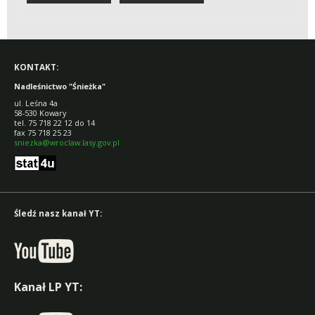
DREWNO
KONTAKT:
Nadleśnictwo "Śnieżka"
ul. Leśna 4a
58-530 Kowary
tel. 75 718 22 12 do 14
fax 75 718 25 23
sniezka@wroclaw.lasy.gov.pl
Śledź nasz kanał YT:
Kanał LP YT: