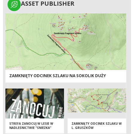
ASSET PUBLISHER
ASSET PUBLISHER
ZAMKNIĘTY ODCINEK SZLAKU NA SOKOLIK DUŻY
STREFA ZANOCUJ W LESIE W
ZAMKNIĘTY ODCINEK SZLAKU W
NADLEŚNICTWIE "ŚNIEŻKA"
L. GRUSZKÓW