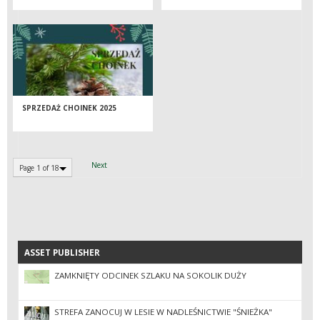
WYBÓR NA ŚWIĘTA.
SPRZEDAŻ CHOINEK 2025
Next
Page 1 of 18
ASSET PUBLISHER
ASSET PUBLISHER
ZAMKNIĘTY ODCINEK SZLAKU NA SOKOLIK DUŻY
STREFA ZANOCUJ W LESIE W NADLEŚNICTWIE "ŚNIEŻKA"