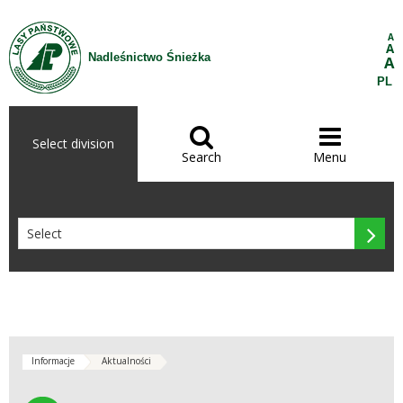
Skip to Content
A
A
Nadleśnictwo Śnieżka
A
PL


Select division
Search
Menu

Informacje
Aktualności