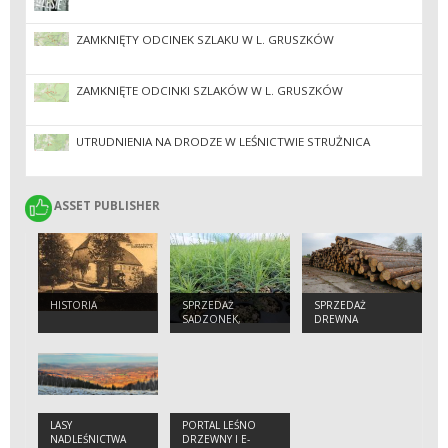
ZAMKNIĘTY ODCINEK SZLAKU W L. GRUSZKÓW
ZAMKNIĘTE ODCINKI SZLAKÓW W L. GRUSZKÓW
UTRUDNIENIA NA DRODZE W LEŚNICTWIE STRUŻNICA
ASSET PUBLISHER
ASSET PUBLISHER
HISTORIA
SPRZEDAŻ
SPRZEDAŻ
SADZONEK,
DREWNA
NASION, CHOINEK
LASY
PORTAL LEŚNO
NADLEŚNICTWA
DRZEWNY I E-