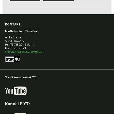
DREWNO
KONTAKT:
Nadleśnictwo "Śnieżka"
ul. Leśna 4a
58-530 Kowary
tel. 75 718 22 12 do 14
fax 75 718 25 23
sniezka@wroclaw.lasy.gov.pl
Śledź nasz kanał YT:
Kanał LP YT: