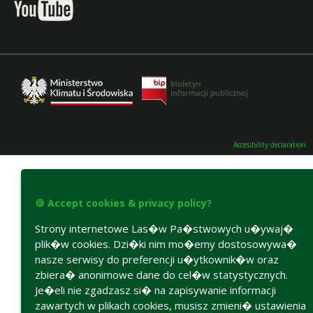
Accesibility declaration
🍪 Accept cookies & privacy policy?
Strony internetowe Las�w Pa�stwowych u�ywaj�
plik�w cookies. Dzi�ki nim mo�emy dostosowywa�
nasze serwisy do preferencji u�ytkownik�w oraz
zbiera� anonimowe dane do cel�w statystycznych.
Je�eli nie zgadzasz si� na zapisywanie informacji
zawartych w plikach cookies, musisz zmieni� ustawienia