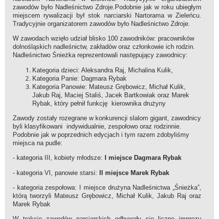
zawodów było Nadleśnictwo Zdroje.Podobnie jak w roku ubiegłym
miejscem rywalizacji był stok narciarski Nartorama w Zieleńcu.
Tradycyjnie organizatorem zawodów było Nadleśnictwo Zdroje.
W zawodach wzięło udział blisko 100 zawodników: pracowników
dolnośląskich nadleśnictw, zakładów oraz członkowie ich rodzin.
Nadleśnictwo Śnieżka reprezentowali następujący zawodnicy:
Kategoria dzieci: Aleksandra Raj, Michalina Kulik,
Kategoria Panie: Dagmara Rybak
Kategoria Panowie: Mateusz Grębowicz, Michał Kulik,
Jakub Raj, Maciej Staliś, Jacek Bartkowiak oraz Marek
Rybak, który pełnił funkcję kierownika drużyny
Zawody zostały rozegrane w konkurencji slalom gigant, zawodnicy
byli klasyfikowani indywidualnie, zespołowo oraz rodzinnie.
Podobnie jak w poprzednich edycjach i tym razem zdobyliśmy
miejsca na pudle:
- kategoria III, kobiety młodsze:
I miejsce Dagmara Rybak
- kategoria VI, panowie starsi:
II miejsce Marek Rybak
- kategoria zespołowa: I miejsce drużyna Nadleśnictwa „Śnieżka”,
którą tworzyli Mateusz Grębowicz, Michał Kulik, Jakub Raj oraz
Marek Rybak
W trakcie zawodów narciarskich odbywały się liczne imprezy