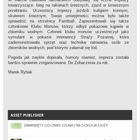
towarzyszące: bieg na rakietach śnieżnych, zjazd w śmiesznym
przebraniu. Uczestnicy imprezy jeździli kuligiem konnym,
skuterem śnieżnym. Swoje umiejętności można było także
sprawdzić na strzelnicy Paintball. Zaprezentowali się także
członkowie Klubu Morsów, którzy odbyli pokazowe kąpiele w
zbiorniku wodnym. Członek klubu morsów uczestniczył jako
symulant w pokazie interwencji Straży Pożarnej, która
zademonstrowała sprzęt oraz technikę ratowania osób ze
zbiorników wodnych, pod którymi załamał się lód.
Pogoda jak zwykle dopisała, humory również, impreza została
bardzo sprawnie zorganizowana. Do Zobaczenia za rok.
Marek Rybak
ASSET PUBLISHER
ASSET PUBLISHER
ZAMKNIĘTY ODCINEK SZLAKU NA SOKOLIK DUŻY