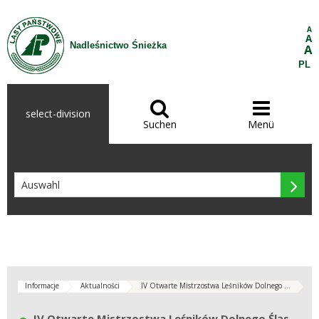
Zum Inhalt wechseln
A
A
Nadleśnictwo Śnieżka
A
PL


select-division
Suchen
Menü

Informacje
Aktualności
IV Otwarte Mistrzostwa Leśników Dolnego ...
IV Otwarte Mistrzostwa Leśników Dolnego Śląska w Narciarstwie Alpejskim