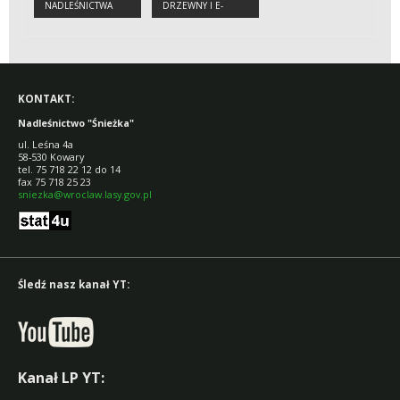
NADLEŚNICTWA
DRZEWNY I E-
DREWNO
KONTAKT:
Nadleśnictwo "Śnieżka"
ul. Leśna 4a
58-530 Kowary
tel. 75 718 22 12 do 14
fax 75 718 25 23
sniezka@wroclaw.lasy.gov.pl
Śledź nasz kanał YT:
Kanał LP YT: