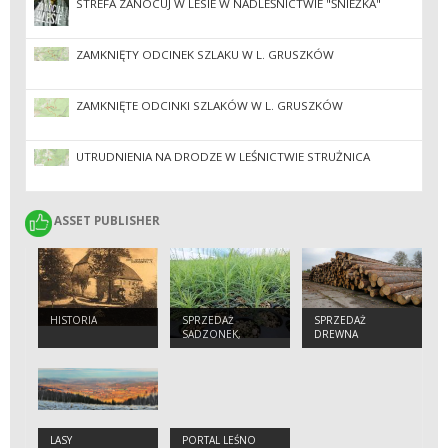
STREFA ZANOCUJ W LESIE W NADLEŚNICTWIE "ŚNIEŻKA"
ZAMKNIĘTY ODCINEK SZLAKU W L. GRUSZKÓW
ZAMKNIĘTE ODCINKI SZLAKÓW W L. GRUSZKÓW
UTRUDNIENIA NA DRODZE W LEŚNICTWIE STRUŻNICA
ASSET PUBLISHER
ASSET PUBLISHER
HISTORIA
SPRZEDAŻ
SPRZEDAŻ
SADZONEK,
DREWNA
NASION, CHOINEK
LASY
PORTAL LEŚNO